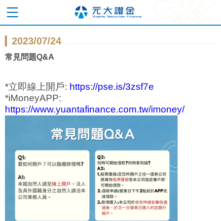
2023/07/24
常見問題Q&A
*立即線上開戶:
https://pse.is/3zsf7e
*iMoneyAPP:
https://www.yuantafinance.com.tw/imoney/