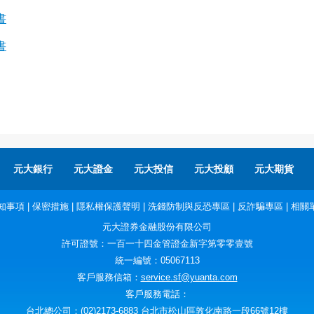
書
書
元大銀行
元大證金
元大投信
元大投顧
元大期貨
知事項
|
保密措施
|
隱私權保護聲明
|
洗錢防制與反恐專區
|
反詐騙專區
|
相關
元大證券金融股份有限公司
許可證號：一百一十四金管證金新字第零零壹號
統一編號：05067113
客戶服務信箱：
service.sf@yuanta.com
客戶服務電話：
台北總公司：(02)2173-6883 台北市松山區敦化南路一段66號12樓