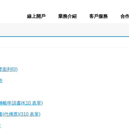
線上開戶
業務介紹
客戶服務
合
雙面列印)
件
申請書(K10 表單)
傳票)(310 表單)
書