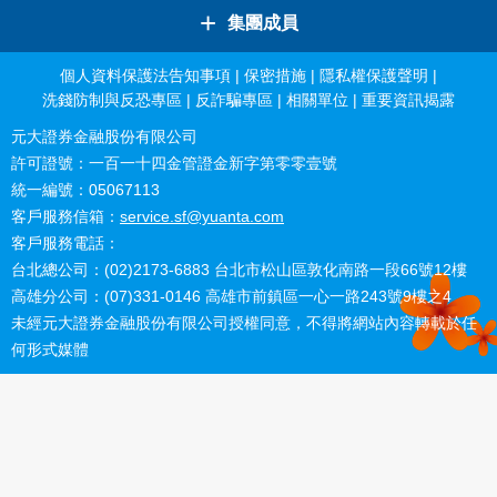
+
集團成員
個人資料保護法告知事項
|
保密措施
|
隱私權保護聲明
|
洗錢防制與反恐專區
|
反詐騙專區
|
相關單位
|
重要資訊揭露
元大證券金融股份有限公司
許可證號：一百一十四金管證金新字第零零壹號
統一編號：05067113
客戶服務信箱：
service.sf@yuanta.com
客戶服務電話：
台北總公司：(02)2173-6883 台北市松山區敦化南路一段66號12樓
高雄分公司：(07)331-0146 高雄市前鎮區一心一路243號9樓之4
未經元大證券金融股份有限公司授權同意，不得將網站內容轉載於任
何形式媒體