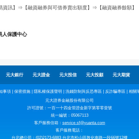
易資訊】⇒【融資融券與可借券賣出額度】⇒【融資融券餘額】
易人保護中心
元大銀行
元大證金
元大投信
元大投顧
元大期貨
知事項
|
保密措施
|
隱私權保護聲明
|
洗錢防制與反恐專區
|
反詐騙專區
|
相關
元大證券金融股份有限公司
許可證號：一百一十四金管證金新字第零零壹號
統一編號：05067113
客戶服務信箱：
service.sf@yuanta.com
客戶服務電話：
台北總公司：(02)2173-6883 台北市松山區敦化南路一段66號12樓