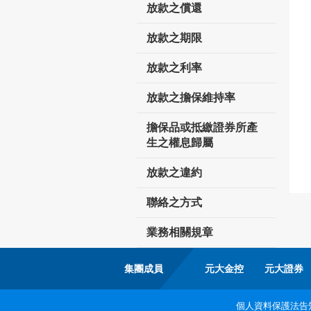
放款之償還
放款之期限
放款之利率
放款之擔保維持率
擔保品或抵繳證券所產
生之權息歸屬
放款之違約
聯絡之方式
業務相關規章
集團成員
元大金控
元大證券
個人資料保護法告