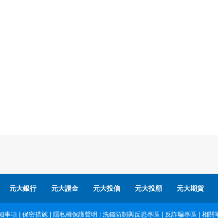
元大銀行
元大證金
元大投信
元大投顧
元大期貨
知事項
|
保密措施
|
隱私權保護聲明
|
洗錢防制與反恐專區
|
反詐騙專區
|
相關