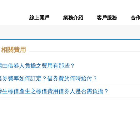
線上開戶
業務介紹
客戶服務
合
相關費用
需由借券人負擔之費用有那些？
借券費率如何訂定？借券費於何時給付？
發生標借產生之標借費用借券人是否需負擔？