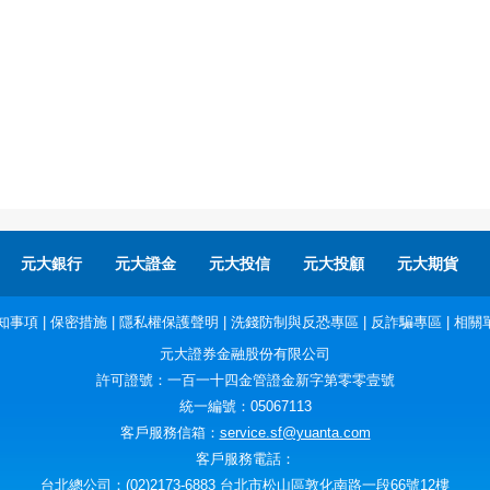
元大銀行
元大證金
元大投信
元大投顧
元大期貨
知事項
|
保密措施
|
隱私權保護聲明
|
洗錢防制與反恐專區
|
反詐騙專區
|
相關
元大證券金融股份有限公司
許可證號：一百一十四金管證金新字第零零壹號
統一編號：05067113
客戶服務信箱：
service.sf@yuanta.com
客戶服務電話：
台北總公司：(02)2173-6883 台北市松山區敦化南路一段66號12樓