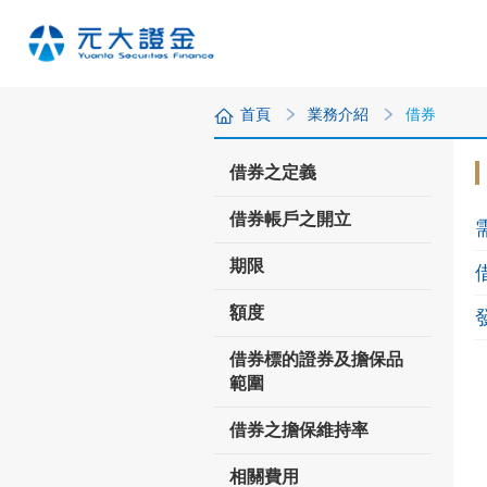
首頁
業務介紹
借券
借券之定義
借券帳戶之開立
期限
額度
借券標的證券及擔保品
範圍
借券之擔保維持率
相關費用