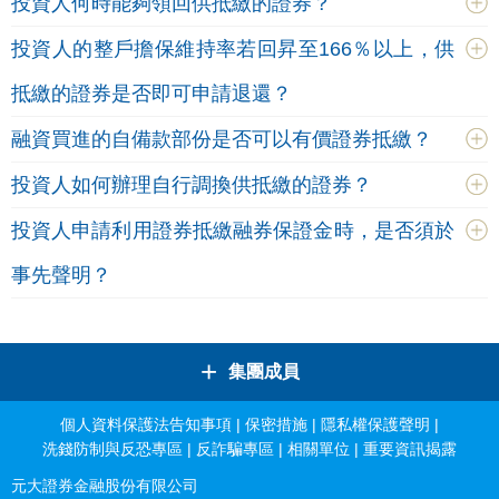
投資人何時能夠領回供抵繳的證券？
投資人的整戶擔保維持率若回昇至166％以上，供
抵繳的證券是否即可申請退還？
融資買進的自備款部份是否可以有價證券抵繳？
投資人如何辦理自行調換供抵繳的證券？
投資人申請利用證券抵繳融券保證金時，是否須於
事先聲明？
+
集團成員
個人資料保護法告知事項
|
保密措施
|
隱私權保護聲明
|
洗錢防制與反恐專區
|
反詐騙專區
|
相關單位
|
重要資訊揭露
元大證券金融股份有限公司