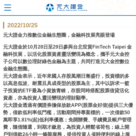
2022/10/25
元大證金力推數位金融生態圈，金融科技展亮眼登場
元大證金於10月28日至29日參與台北世貿FinTech Taipei 金
融科技展，以活化股票資產靈活變現為概念，攜手元大金控
子公司以數位理財綠色金融為主題，共同打造元大金控數位
金融生態圈。
元大證金表示，近年來國人存股風潮日漸盛行，投資標的多
以高息低波、耐震且具成長型的股票為主，其中以訴求一籃
子投資的ETF最為小資族青睞，存股同時搭配股票借貸活化
資產，亦為投資人靈活變現的理財顯學。
元大證金透過有價證券擔保放款APP(股票金好借)提供三大優
勢，借款低利率低門檻，活動期間持專案標的，一次借款50
萬即享1.81%(起)低利率優惠；免開辦費、手續費及帳戶管理
費，隨借隨還，到期才繳息，為投資人輕鬆省荷包；線上開
戶到借款24小時一條龍服務，提供投資人省時便利的線上服