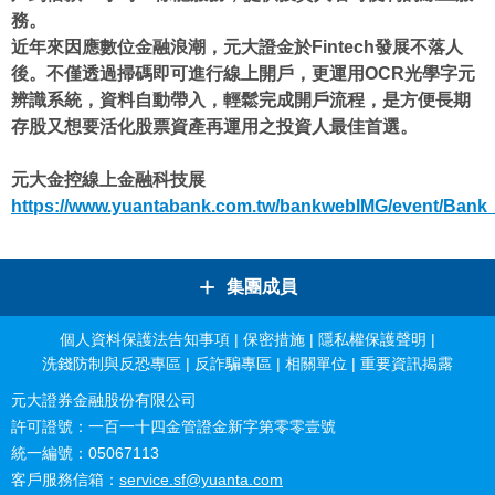
務。
近年來因應數位金融浪潮，元大證金於Fintech發展不落人
後。不僅透過掃碼即可進行線上開戶，更運用OCR光學字元
辨識系統，資料自動帶入，輕鬆完成開戶流程，是方便長期
存股又想要活化股票資產再運用之投資人最佳首選。
元大金控線上金融科技展
https://www.yuantabank.com.tw/bankwebIMG/event/Bank_A
+
集團成員
個人資料保護法告知事項
|
保密措施
|
隱私權保護聲明
|
洗錢防制與反恐專區
|
反詐騙專區
|
相關單位
|
重要資訊揭露
元大證券金融股份有限公司
許可證號：一百一十四金管證金新字第零零壹號
統一編號：05067113
客戶服務信箱：
service.sf@yuanta.com