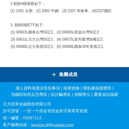
2.
剔除
4
檔個股如下：
(1) 1301
台塑、
(2) 2002
中鋼、
(3) 2207
和泰車
、
(4)2327
國巨
3.
剔除
6
檔
ETF
如下
:
(1) 00663L
國泰台灣
50
正
2
、
(2) 00685L
群益台灣
50
正
2
(3) 00631L
元大台灣
50
正
2
、
(4) 00675L
富邦臺灣加權正
2
、
(5) 00680L
元大美債
20
正
2
、
(6) 00688L
國泰
20
年美債正
2
。
+
集團成員
個人資料保護法告知事項
|
保密措施
|
隱私權保護聲明
|
洗錢防制與反恐專區
|
反詐騙專區
|
相關單位
|
重要資訊揭露
元大證券金融股份有限公司
許可證號：一百一十四金管證金新字第零零壹號
統一編號：05067113
客戶服務信箱：
service.sf@yuanta.com