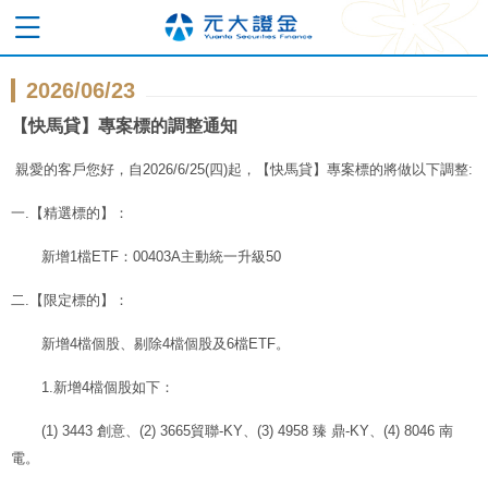
2026/06/23
【快馬貸】專案標的調整通知
親愛的客戶您好，自
2026/6/25(
四
)
起，【快馬貸】專案標的將做以下調整
:
一
.
【精選標的】：
新增
1
檔
ETF
：
00403A
主動統一升級
50
二
.
【限定標的】：
新增
4
檔個股、剔除
4
檔個股及
6
檔
ETF
。
1.
新增
4
檔個股如下：
(1) 3443
創意、
(2) 3665
貿聯
-KY
、
(3) 4958
臻 鼎
-KY
、
(4) 8046
南
電。