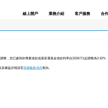
線上開戶
業務介紹
客戶服務
合
率調整，您已參與的專案借款或基富通基金借款利率自
2026/7/1
起調整為
3.92%
容及權益詳情請至
官網最新消息
查詢。