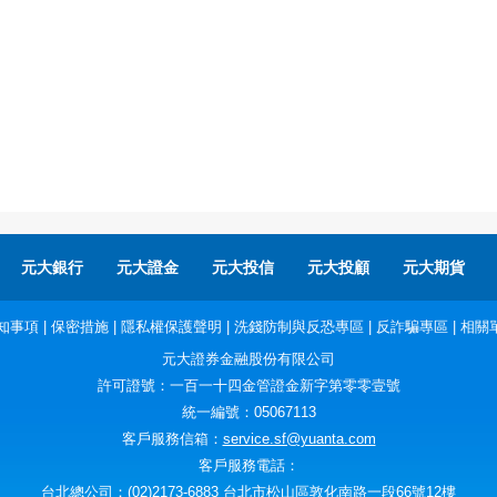
元大銀行
元大證金
元大投信
元大投顧
元大期貨
知事項
|
保密措施
|
隱私權保護聲明
|
洗錢防制與反恐專區
|
反詐騙專區
|
相關
元大證券金融股份有限公司
許可證號：一百一十四金管證金新字第零零壹號
統一編號：05067113
客戶服務信箱：
service.sf@yuanta.com
客戶服務電話：
台北總公司：(02)2173-6883 台北市松山區敦化南路一段66號12樓