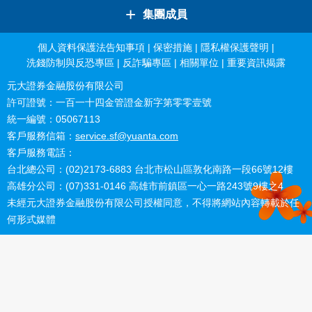
+
集團成員
個人資料保護法告知事項
|
保密措施
|
隱私權保護聲明
|
洗錢防制與反恐專區
|
反詐騙專區
|
相關單位
|
重要資訊揭露
元大證券金融股份有限公司
許可證號：一百一十四金管證金新字第零零壹號
統一編號：05067113
客戶服務信箱：
service.sf@yuanta.com
客戶服務電話：
台北總公司：(02)2173-6883 台北市松山區敦化南路一段66號12樓
高雄分公司：(07)331-0146 高雄市前鎮區一心一路243號9樓之4
未經元大證券金融股份有限公司授權同意，不得將網站內容轉載於任
何形式媒體