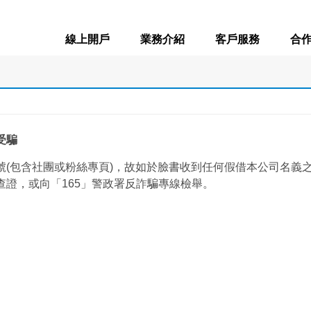
線上開戶
業務介紹
客戶服務
合
受騙
號
(
包含社團或粉絲專頁
)
，故如於臉書收到任何假借本公司名義
查證，或向「
165
」警政署反詐騙專線檢舉。