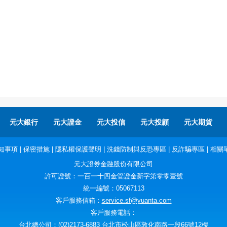
元大銀行
元大證金
元大投信
元大投顧
元大期貨
知事項
|
保密措施
|
隱私權保護聲明
|
洗錢防制與反恐專區
|
反詐騙專區
|
相關
元大證券金融股份有限公司
許可證號：一百一十四金管證金新字第零零壹號
統一編號：05067113
客戶服務信箱：
service.sf@yuanta.com
客戶服務電話：
台北總公司：(02)2173-6883 台北市松山區敦化南路一段66號12樓